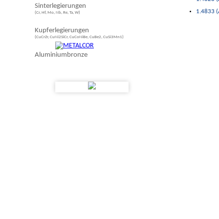
Sinterlegierungen
1.4833 (
(Cr, Hf, Mo, Nb, Re, Ta, W)
Kupferlegierungen
(CuCrZr, CuNi2SiCr, CuCoNiBe, CuBe2, CuSi3Mn1)
Aluminiumbronze