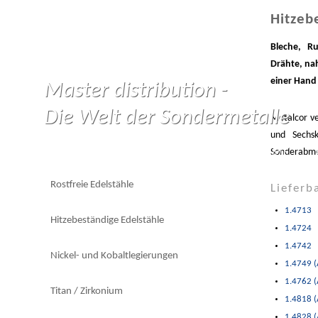
Hitzeb
Bleche, Ru
Drähte, na
einer Hand
Master distribution -
Die Welt der Sondermetalle
Metalcor ve
und Sechsk
HOME
Sonderabme
Rostfreie Edelstähle
Lieferb
1.4713
Hitzebeständige Edelstähle
1.4724
1.4742
Nickel- und Kobaltlegierungen
1.4749 (
1.4762 (
Titan / Zirkonium
1.4818 (
1.4828 (