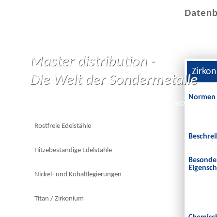
Datenb
Master distribution -
Zirko
Die Welt der Sondermetalle
Normen
HOME
Rostfreie Edelstähle
Beschre
Hitzebeständige Edelstähle
Besonde
Eigensch
Nickel- und Kobaltlegierungen
Titan / Zirkonium