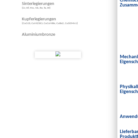
Chemisc
Sinterlegierungen
Zusamme
(Cr, Hf, Mo, Nb, Re, Ta, W)
Kupferlegierungen
(CuCrZr, CuNi2SiCr, CuCoNiBe, CuBe2, CuSi3Mn1)
Aluminiumbronze
Mechani
Eigensch
Physikal
Eigensch
Anwendu
Lieferba
Produkt