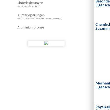
Besonde
Sinterlegierungen
Eigensch
(Cr, Hf, Mo, Nb, Re, Ta, W)
Kupferlegierungen
(CuCrZr, CuNi2SiCr, CuCoNiBe, CuBe2, CuSi3Mn1)
Chemisc
Aluminiumbronze
Zusamme
Mechani
Eigensch
Physikal