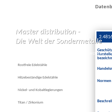
Datenb
Master distribution -
2.481
Die Welt der Sondermetalle
Geschüt
HOME
Herstelle
bezeich
Rostfreie Edelstähle
Handels
Hitzebeständige Edelstähle
Normen
Nickel- und Kobaltlegierungen
Beschre
Titan / Zirkonium